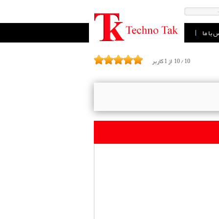
 با ما
10
/
10
از
1
کاربر