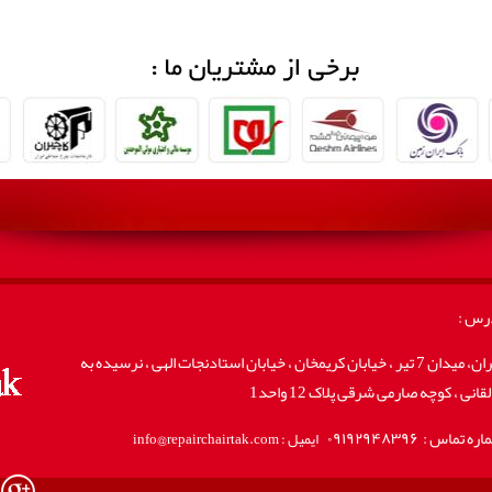
رس :
تهران، میدان 7 تیر ، خیابان کریمخان ، خیابان استادنجات الهی ، نرسیده به
قانی ، کوچه صارمی شرقی پلاک 12 واحد1
اره تماس :
۰۹۱۹۲۹۴۸۳۹۶
ایمیل : info@repairchairtak.com