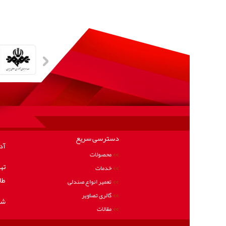
دسترسی سریع
آد
محصولات
خدمات
طال
تعمیر انواع صندلی
گالری تصاویر
شم
مقالات